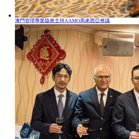
澳門管理專業協會主持AAMO馬來西亞會議